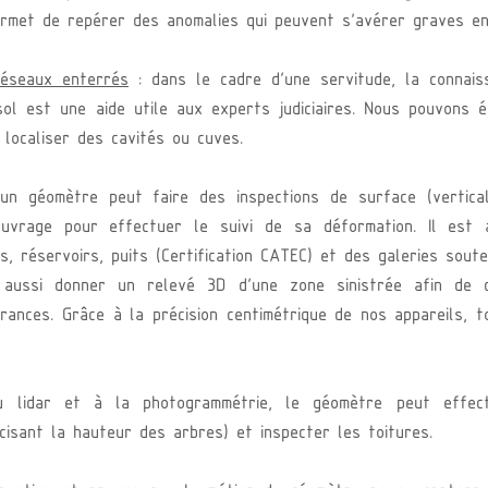
permet de repérer des anomalies qui peuvent s’avérer graves en
réseaux enterrés
 : dans le cadre d’une servitude, la connais
ol est une aide utile aux experts judiciaires. Nous pouvons ég
localiser des cavités ou cuves.
un géomètre peut faire des inspections de surface (verticalit
ouvrage pour effectuer le suivi de sa déformation. Il est a
s, réservoirs, puits (Certification CATEC) et des galeries soute
aussi donner un relevé 3D d’une zone sinistrée afin de do
rances. Grâce à la précision centimétrique de nos appareils, t
 lidar et à la photogrammétrie, le géomètre peut effect
cisant la hauteur des arbres) et inspecter les toitures.