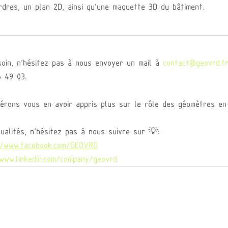
rdres, un plan 2D, ainsi qu'une maquette 3D du bâtiment.
oin, n’hésitez pas à nous envoyer un mail à 
contact@geovrd.f
 49 03.
érons vous en avoir appris plus sur le rôle des géomètres en
ualités, n’hésitez pas à nous suivre sur 💡: 
//www.facebook.com/GEOVRD
/www.linkedin.com/company/geovrd