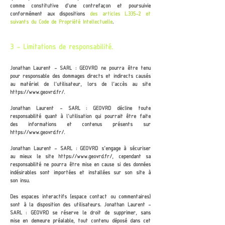
comme constitutive d’une contrefaçon et poursuivie
conformément aux dispositions
des articles
L.335-2 et
suivants du Code de Propriété Intellectuelle
.
3 - Limitations de responsabilité.
Jonathan Laurent - SARL : GEOVRD
ne pourra être tenu
pour responsable des dommages directs et indirects causés
au matériel de l’utilisateur, lors de l’accès au site
https://www.geovrd.fr/.
Jonathan Laurent - SARL : GEOVRD
décline toute
responsabilité quant à l’utilisation qui pourrait être faite
des informations et contenus présents sur
https://www.geovrd.fr/.
Jonathan Laurent - SARL : GEOVRD
s’engage à sécuriser
au mieux le site
https://www.geovrd.fr/
, cependant sa
responsabilité ne pourra être mise en cause si des données
indésirables sont importées et installées sur son site à
son insu.
Des espaces interactifs (espace contact ou commentaires)
sont à la disposition des utilisateurs.
Jonathan Laurent -
SARL : GEOVRD
se réserve le droit de supprimer, sans
mise en demeure préalable, tout contenu déposé dans cet