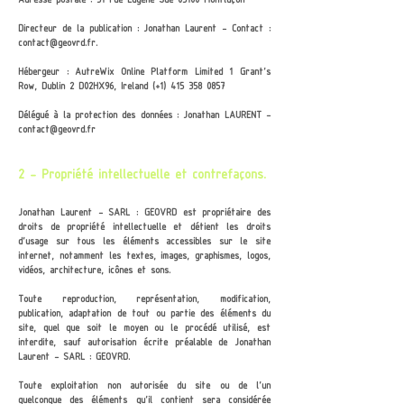
Adresse postale : 51 rue Eugène Sue 03100 Montluçon
Directeur de la publication :
Jonathan Laurent - Contact :
contact@geovrd.fr
.
Hébergeur :
AutreWix Online Platform Limited 1 Grant’s
Row, Dublin 2 D02HX96, Ireland (+1)
415 358 0857
Délégué à la protection des données :
Jonathan LAURENT -
contact@geovrd.fr
2 - Propriété intellectuelle et contrefaçons.
Jonathan Laurent - SARL : GEOVRD
est propriétaire des
droits de propriété intellectuelle et détient les droits
d’usage sur tous les éléments accessibles sur le site
internet, notamment les textes, images, graphismes, logos,
vidéos, architecture, icônes et sons.
Toute reproduction, représentation, modification,
publication, adaptation de tout ou partie des éléments du
site, quel que soit le moyen ou le procédé utilisé, est
interdite, sauf autorisation écrite préalable de
Jonathan
Laurent - SARL : GEOVRD.
Toute exploitation non autorisée du site ou de l’un
quelconque des éléments qu’il contient sera considérée