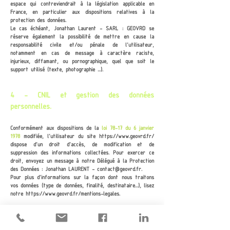
espace qui contreviendrait à la législation applicable en
France, en particulier aux dispositions relatives à la
protection des données.
Le cas échéant,
Jonathan Laurent - SARL : GEOVRD
se
réserve également la possibilité de mettre en cause la
responsabilité civile et/ou pénale de l’utilisateur,
notamment en cas de message à caractère raciste,
injurieux, diffamant, ou pornographique, quel que soit le
support utilisé (texte, photographie …).
4 - CNIL et gestion des données
personnelles.
Conformément aux dispositions de
la
loi 78-17 du 6 janvier
1978
modifiée
, l’utilisateur du site
https://www.geovrd.fr/
dispose d’un droit d’accès, de modification et de
suppression des informations collectées. Pour exercer ce
droit, envoyez un message à notre Délégué à la Protection
des Données :
Jonathan LAURENT -
contact@geovrd.fr
.
Pour plus d'informations sur la façon dont nous traitons
vos données (type de données, finalité, destinataire...), lisez
notre
https://www.geovrd.fr/mentions-legales
.
5 - Liens hypertextes et cookies