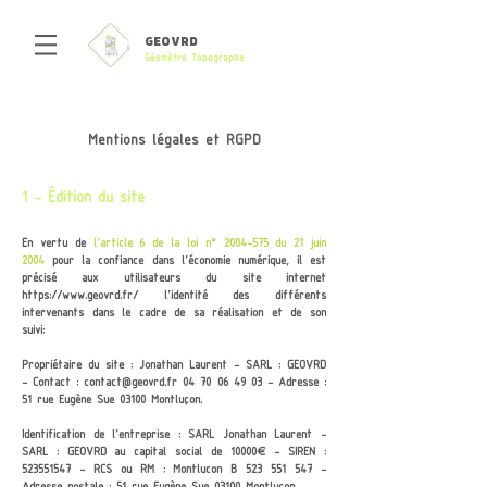
GEOVRD
Géomètre Topographe
Mentions légales et RGPD
1 - Édition du site
En vertu de
l'article 6 de la loi n° 2004-575 du 21 juin
2
004
pour la confiance dans l'économie numérique, il est
précisé aux utilisateurs du site internet
https://www.geovrd.fr/
l'identité des différents
intervenants dans le cadre de sa réalisation et de son
suivi:
Propriétaire du site :
Jonathan Laurent - SARL : GEOVRD
- Contact :
contact@geovrd.fr
04 70 06 49 03
- Adresse :
51 rue Eugène Sue 03100 Montluçon.
Identification de l'entreprise :
SARL Jonathan Laurent -
SARL : GEOVRD au capital social de 10000€ - SIREN :
523551547
- RCS ou RM : Montlucon B
523 551 547
-